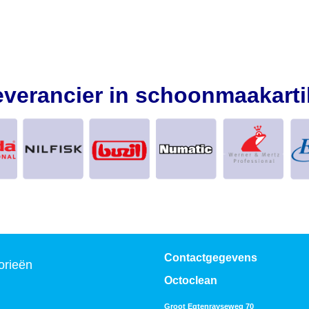
everancier in schoonmaakarti
Contactgegevens
orieën
Octoclean
Groot Egtenrayseweg 70