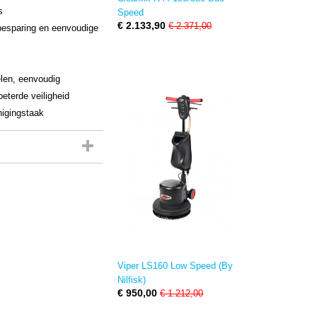
s
Speed
€ 2.133,90
€ 2.371,00
nbesparing en eenvoudige
elen, eenvoudig
eterde veiligheid
nigingstaak
Viper LS160 Low Speed (By
Nilfisk)
€ 950,00
€ 1.212,00