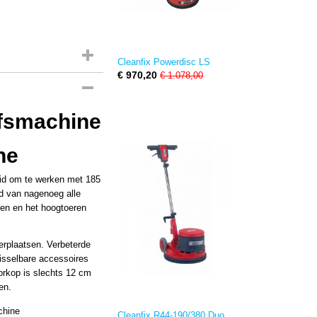
Cleanfix Powerdisc LS
€ 970,20
€ 1.078,00
jfsmachine
ne
id om te werken met 185
ud van nagenoeg alle
en en het hoogtoeren
erplaatsen. Verbeterde
isselbare accessoires
rkop is slechts 12 cm
en.
chine
Cleanfix R44-190/380 Duo