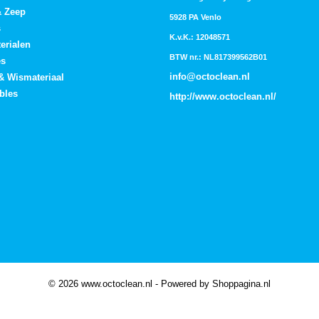
& Zeep
5928 PA Venlo
s
K.v.K.: 12048571
erialen
BTW nr.: NL817399562B01
es
info@octoclean.nl
 & Wismateriaal
bles
http://
www.octoclean.nl
/
© 2026 www.octoclean.nl - Powered by Shoppagina.nl