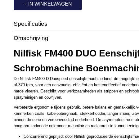
IN WINKELWAGEN
Specificaties
Productcode
VI3803
Omschrijving
Nilfisk FM400 DUO Eenschi
Schrobmachine Boenmachi
De Nilfisk FM400 D Duospeed eenschijfsmachine biedt de mogelijkhe
of 370 tpm, voor een eenvoudig, efficiënt en kosteneffectief onderho
harde vloeren. Geschikt voor werkzaamheden als strippen en schrobb
sprayreinigen en opwrijven.
Verbeterde ergonomie tijdens gebruik, betere balans en gemakkelijk v
kenmerken zoals: kabelopberghaak, stekkerhouder, langer snoer, uitw
binnen de serie en vereenvoudigd onderhoud. De asymmetrische moto
hoog om zodoende ook onder meubilair en radiatoren te kunnen reinig
Concurrerend geprijsd: door Nilfisk geproduceerde eenschijfsma