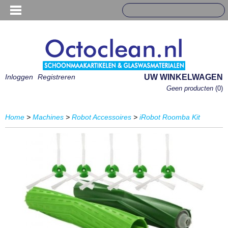
Inloggen
Registreren
UW WINKELWAGEN
Geen producten
(0)
Home
>
Machines
>
Robot Accessoires
>
iRobot Roomba Kit