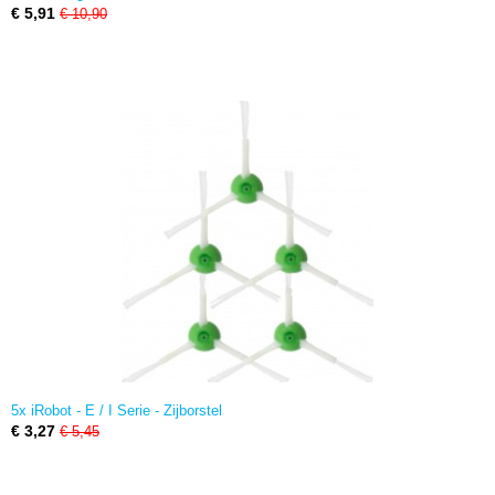
€ 5,91
€ 10,90
5x iRobot - E / I Serie - Zijborstel
€ 3,27
€ 5,45