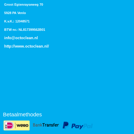
Groot Egtenrayseweg 70
5928 PA Venlo
K.v.K.: 12048571
BTW nr.: NL817399562B01
info@octoclean.nl
http://
www.octoclean.nl
/
Betaalmethodes