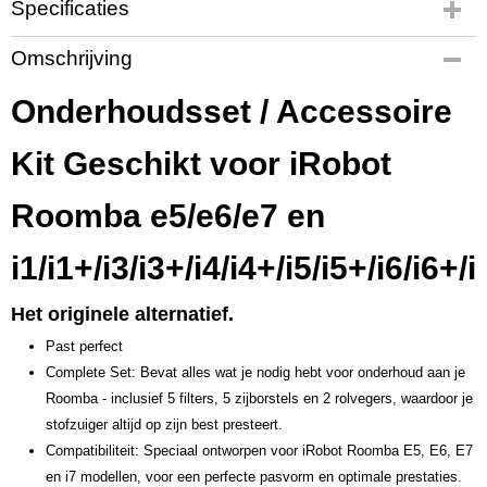
Specificaties
Productcode
Omschrijving
QL1088
Onderhoudsset / Accessoire
Kit Geschikt voor iRobot
Roomba e5/e6/e7 en
i1/i1+/i3/i3+/i4/i4+/i5/i5+/i6/i6+/i
Het originele alternatief.
Past perfect
Complete Set: Bevat alles wat je nodig hebt voor onderhoud aan je
Roomba - inclusief 5 filters, 5 zijborstels en 2 rolvegers, waardoor je
stofzuiger altijd op zijn best presteert.
Compatibiliteit: Speciaal ontworpen voor iRobot Roomba E5, E6, E7
en i7 modellen, voor een perfecte pasvorm en optimale prestaties.