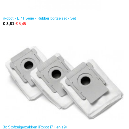
iRobot - E / I Serie - Rubber bortselset - Set
€ 3,81
€ 5,45
3x Stofzuigerzakken iRobot i7+ en s9+