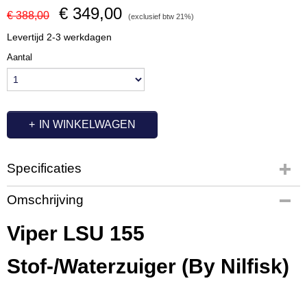
€ 349,00
€ 388,00
(exclusief btw 21%)
Levertijd 2-3 werkdagen
Aantal
IN WINKELWAGEN
Specificaties
Productcode
Omschrijving
VI3755
EAN code
Viper LSU 155
5715492093816
Productcode leverancier
Stof-/Waterzuiger (By Nilfisk)
50000118
Netto gewicht
22,00 Kg