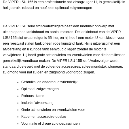
De VIPER LSU 155 is een professionele nat-\droogzuiger. Hij is gemakkelijk in
het gebruik, robuust en heeft een optimaal zuigvermogen.
De VIPER LSU serie stof-/waterzuigers heeft een modulair ontwerp met
uiteenlopende tankinhoud en aantal motoren. De tankinhoud van de VIPER
LSU 155 stof-/waterzuiger is 55 liter, en hij heeft één motor. U kunt kiezen voor
een roestvast stalen tank of een rode kunststof tank. Hij is uitgerust met een
afvoerslang en u kunt de tank eenvoudig legen zonder de motor te
verwijderen. Hij heeft grote achterwielen en zwenkwielen voor die hem licht en
gemakkelijk wendbaar maken. De VIPER LSU 155 stof-/waterzuiger wordt
standaard geleverd met de volgende accessoires: spleetmondstuk, plumeau,
zuigmond voor nat zuigen en zuigmond voor droog zuigen.
Gebruiks- en onderhoudsvriendelijk
Optimaal zuigvermogen
Robuust frame
Inclusief afvoerslang
Grote achterwielen en zwenkwielen voor
Kabel- en accessoire-opslag
Voor natte of droge zuigtoepassingen