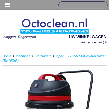
Inloggen
Registreren
UW WINKELWAGEN
Geen producten
(0)
Home
>
Machines
>
Stofzuigers
>
Viper LSU 155 Stof-/Waterzuiger
(By Nilfisk)