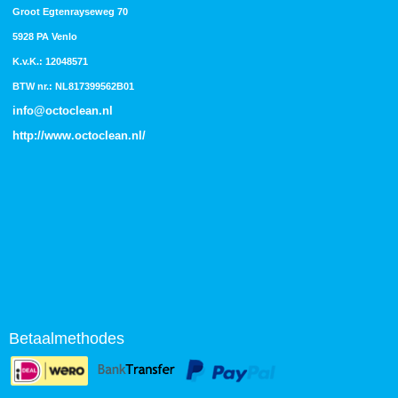
Groot Egtenrayseweg 70
5928 PA Venlo
K.v.K.: 12048571
BTW nr.: NL817399562B01
info@octoclean.nl
http://
www.octoclean.nl
/
Betaalmethodes