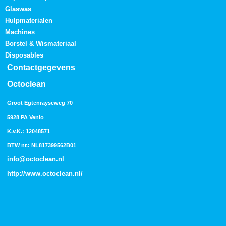
Glaswas
Hulpmaterialen
Machines
Borstel & Wismateriaal
Disposables
Contactgegevens
Octoclean
Groot Egtenrayseweg 70
5928 PA Venlo
K.v.K.: 12048571
BTW nr.: NL817399562B01
info@octoclean.nl
http://
www.octoclean.nl
/