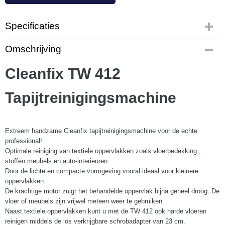
Specificaties
Productcode
Omschrijving
CF5028
Productcode leverancier
Cleanfix TW 412
#044.000
Tapijtreinigingsmachine
Extreem handzame Cleanfix tapijtreinigingsmachine voor de echte
professional!
Optimale reiniging van textiele oppervlakken zoals vloerbedekking ,
stoffen meubels en auto-interieuren.
Door de lichte en compacte vormgeving vooral ideaal voor kleinere
oppervlakken.
De krachtige motor zuigt het behandelde oppervlak bijna geheel droog. De
vloer of meubels zijn vrijwel meteen weer te gebruiken.
Naast textiele oppervlakken kunt u met de TW 412 ook harde vloeren
reinigen middels de los verkrijgbare schrobadapter van 23 cm.