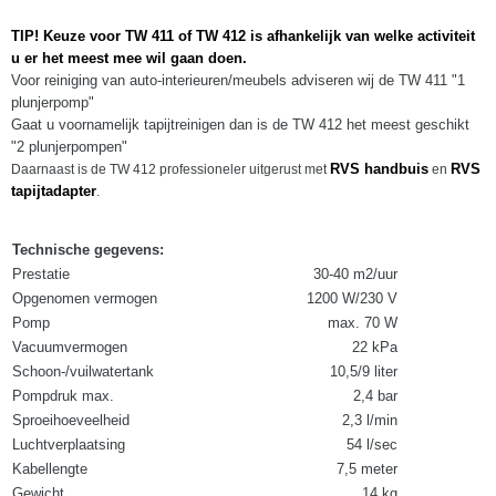
TIP! Keuze voor TW 411 of TW 412 is afhankelijk van welke activiteit
u er het meest mee wil gaan doen.
Voor reiniging van auto-interieuren/meubels adviseren wij de TW 411 "1
plunjerpomp"
Gaat u voornamelijk tapijtreinigen dan is de TW 412 het meest geschikt
"2 plunjerpompen"
RVS handbuis
RVS
Daarnaast is de TW 412 professioneler uitgerust met
en
tapijtadapter
.
Technische gegevens:
Prestatie
30-40 m2/uur
Opgenomen vermogen
1200 W/230 V
Pomp
max. 70 W
Vacuumvermogen
22 kPa
Schoon-/vuilwatertank
10,5/9 liter
Pompdruk max.
2,4 bar
Sproeihoeveelheid
2,3 l/min
Luchtverplaatsing
54 l/sec
Kabellengte
7,5 meter
Gewicht
14 kg