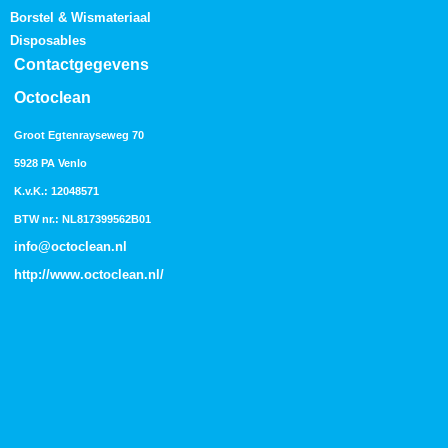
Borstel & Wismateriaal
Disposables
Contactgegevens
Octoclean
Groot Egtenrayseweg 70
5928 PA Venlo
K.v.K.: 12048571
BTW nr.: NL817399562B01
info@octoclean.nl
http://
www.octoclean.nl
/