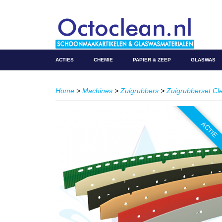
ACTIES
CHEMIE
PAPIER & ZEEP
GLASWAS
Home
>
Machines
>
Zuigrubbers
>
Zuigrubberset C
ACTIE