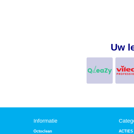
Uw l
Informatie
Categ
Octoclean
ACTIES