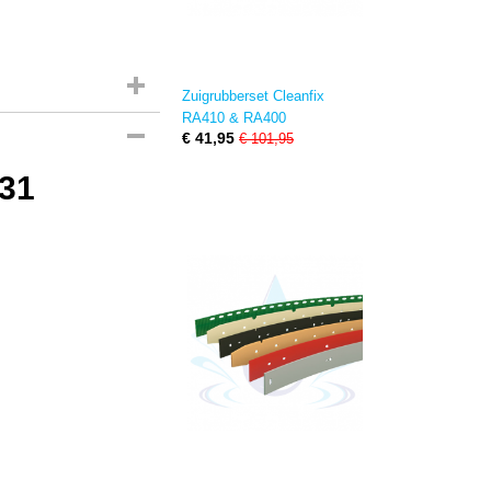
Zuigrubberset Cleanfix
RA410 & RA400
€ 41,95
€ 101,95
431