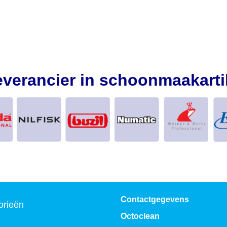
everancier in schoonmaakarti
Contactgegevens
orieën
Octoclean