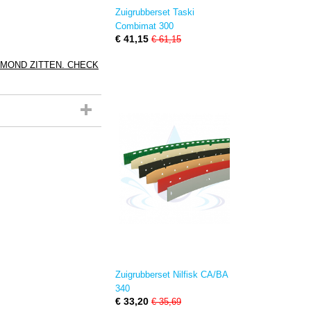
Zuigrubberset Taski
Combimat 300
€ 41,15
€ 61,15
GMOND ZITTEN. CHECK
Zuigrubberset Nilfisk CA/BA
340
€ 33,20
€ 35,69