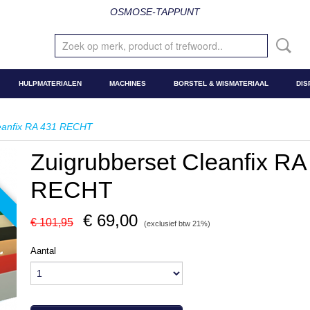
OSMOSE-TAPPUNT
HULPMATERIALEN
MACHINES
BORSTEL & WISMATERIAAL
DIS
leanfix RA 431 RECHT
Zuigrubberset Cleanfix RA
RECHT
€ 69,00
€ 101,95
(exclusief btw 21%)
Aantal