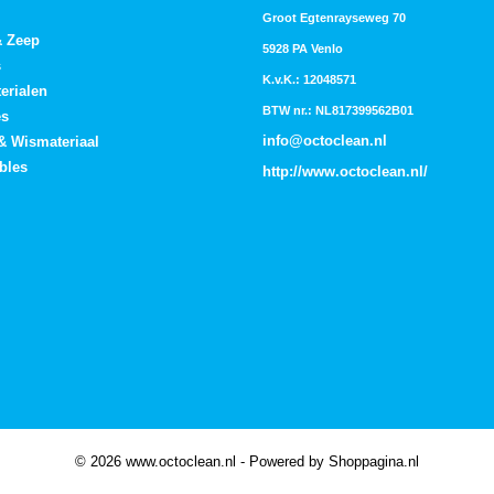
Groot Egtenrayseweg 70
& Zeep
5928 PA Venlo
s
K.v.K.: 12048571
erialen
BTW nr.: NL817399562B01
es
info@octoclean.nl
 & Wismateriaal
bles
http://
www.octoclean.nl
/
© 2026 www.octoclean.nl - Powered by Shoppagina.nl