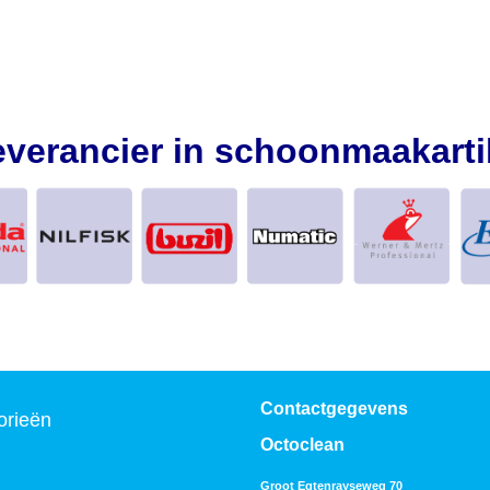
everancier in schoonmaakarti
Contactgegevens
orieën
Octoclean
Groot Egtenrayseweg 70