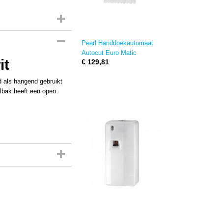
Pearl Handdoekautomaat
Autocut Euro Matic
m
it
€ 129,81
d als hangend gebruikt
albak heeft een open