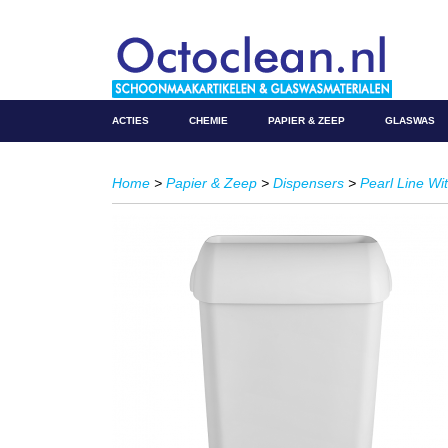
ACTIES
CHEMIE
PAPIER & ZEEP
GLASWAS
Home
>
Papier & Zeep
>
Dispensers
>
Pearl Line Wit