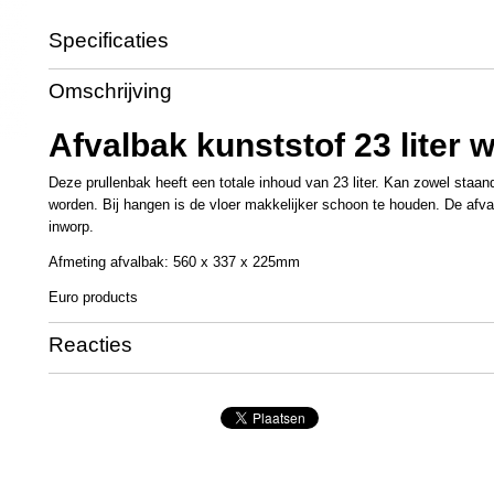
Specificaties
Productcode
PL2276
Omschrijving
Productcode leverancier
431400
Afmetingen (l,b,h)
56 x 33,70 x 22,50 c
Afvalbak kunststof 23 liter w
Deze prullenbak heeft een totale inhoud van 23 liter. Kan zowel staan
worden. Bij hangen is de vloer makkelijker schoon te houden. De afv
inworp.
Afmeting afvalbak: 560 x 337 x 225mm
Euro products
Reacties