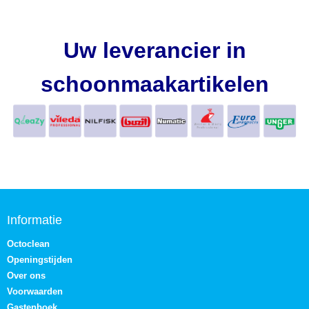
Uw leverancier in
schoonmaakartikelen
Informatie
Octoclean
Openingstijden
Over ons
Voorwaarden
Gastenboek