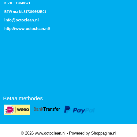
K.v.K.: 12048571
BTW nr.: NL817399562B01
info@octoclean.nl
http://
www.octoclean.nl
/
Betaalmethodes
© 2026 www.octoclean.nl - Powered by Shoppagina.nl