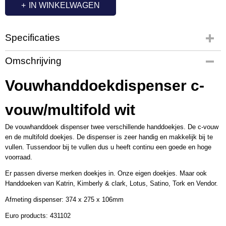
IN WINKELWAGEN
Specificaties
Productcode
Omschrijving
PL2266
Productcode leverancier
Vouwhanddoekdispenser c-
431102
Afmetingen (l,b,h)
vouw/multifold wit
37,40 x 27,50 x 10,60 cm
De vouwhanddoek dispenser twee verschillende handdoekjes. De c-vouw
en de multifold doekjes. De dispenser is zeer handig en makkelijk bij te
vullen. Tussendoor bij te vullen dus u heeft continu een goede en hoge
voorraad.
Er passen diverse merken doekjes in. Onze eigen doekjes. Maar ook
Handdoeken van Katrin, Kimberly & clark, Lotus, Satino, Tork en Vendor.
Afmeting dispenser: 374 x 275 x 106mm
Euro products: 431102