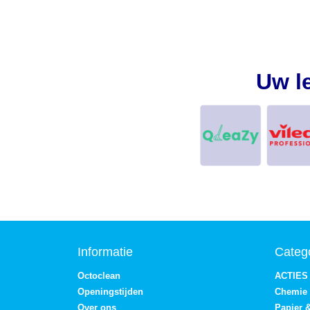
Uw l
Informatie
Categ
Octoclean
ACTIES
Openingstijden
Chemie
Over ons
Papier 