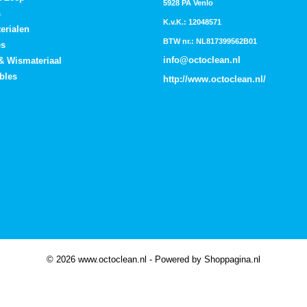
5928 PA Venlo
s
K.v.K.: 12048571
erialen
BTW nr.: NL817399562B01
es
info@octoclean.nl
 & Wismateriaal
bles
http://
www.octoclean.nl
/
© 2026 www.octoclean.nl - Powered by Shoppagina.nl