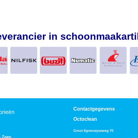
everancier in schoonmaakarti
Contactgegevens
orieën
Octoclean
Groot Egtenrayseweg 70
& Zeep