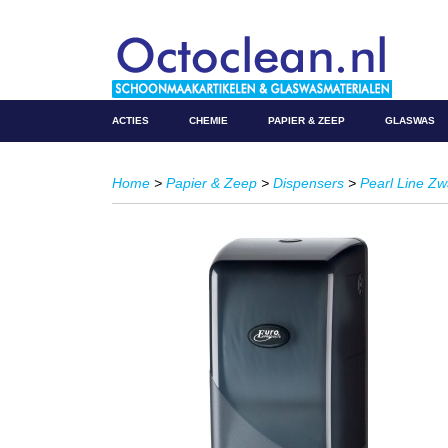
ACTIES
CHEMIE
PAPIER & ZEEP
GLASWAS
Home
>
Papier & Zeep
>
Dispensers
>
Pearl Line Zw