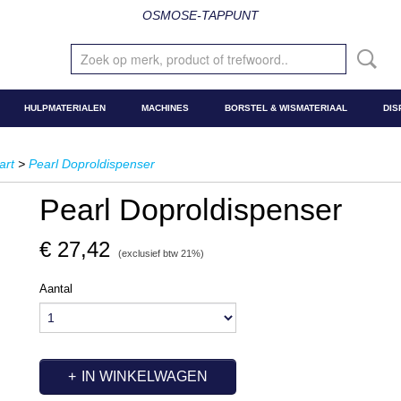
OSMOSE-TAPPUNT
HULPMATERIALEN
MACHINES
BORSTEL & WISMATERIAAL
DIS
art
>
Pearl Doproldispenser
Pearl Doproldispenser
€ 27,42
(exclusief btw 21%)
Aantal
IN WINKELWAGEN