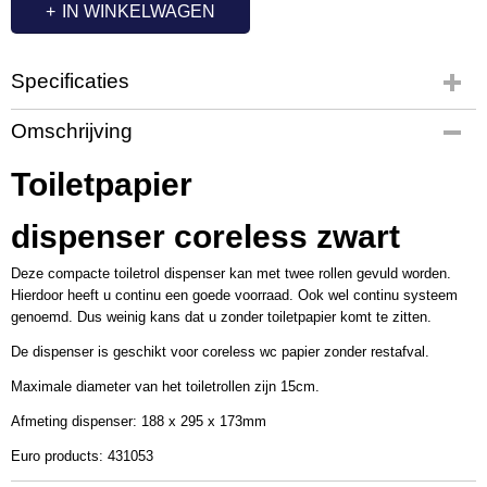
IN WINKELWAGEN
Specificaties
Productcode
Omschrijving
PL2257
Productcode leverancier
Toiletpapier
431053
Afmetingen (l,b,h)
dispenser coreless zwart
18,80 x 29,50 x 17,30 cm
Deze compacte toiletrol dispenser kan met twee rollen gevuld worden.
Hierdoor heeft u continu een goede voorraad. Ook wel continu systeem
genoemd. Dus weinig kans dat u zonder toiletpapier komt te zitten.
De dispenser is geschikt voor coreless wc papier zonder restafval.
Maximale diameter van het toiletrollen zijn 15cm.
Afmeting dispenser: 188 x 295 x 173mm
Euro products: 431053