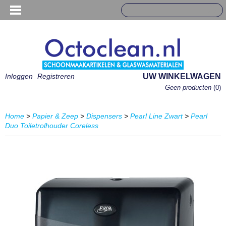
Inloggen
Registreren
UW WINKELWAGEN
Geen producten
(0)
Home
>
Papier & Zeep
>
Dispensers
>
Pearl Line Zwart
>
Pearl
Duo Toiletrolhouder Coreless