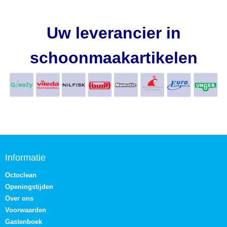
Uw leverancier in
schoonmaakartikelen
Informatie
Octoclean
Openingstijden
Over ons
Voorwaarden
Gastenboek