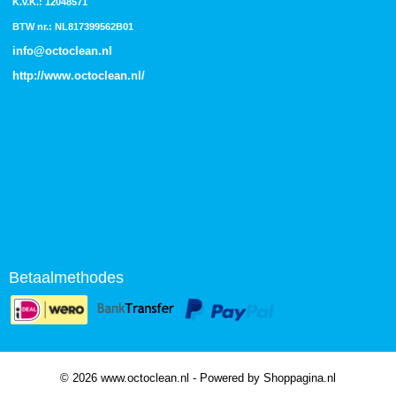
K.v.K.: 12048571
BTW nr.: NL817399562B01
info@octoclean.nl
http://
www.octoclean.nl
/
Betaalmethodes
© 2026 www.octoclean.nl - Powered by Shoppagina.nl