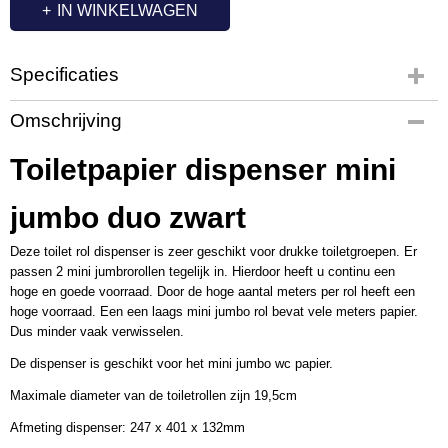
IN WINKELWAGEN
Specificaties
Productcode
Omschrijving
PL2251
Productcode leverancier
Toiletpapier dispenser mini
431057
Afmetingen (l,b,h)
jumbo duo zwart
24,70 x 40,10 x 13,20 cm
Deze toilet rol dispenser is zeer geschikt voor drukke toiletgroepen. Er
passen 2 mini jumbrorollen tegelijk in. Hierdoor heeft u continu een
hoge en goede voorraad. Door de hoge aantal meters per rol heeft een
hoge voorraad. Een een laags mini jumbo rol bevat vele meters papier.
Dus minder vaak verwisselen.
De dispenser is geschikt voor het mini jumbo wc papier.
Maximale diameter van de toiletrollen zijn 19,5cm
Afmeting dispenser: 247 x 401 x 132mm