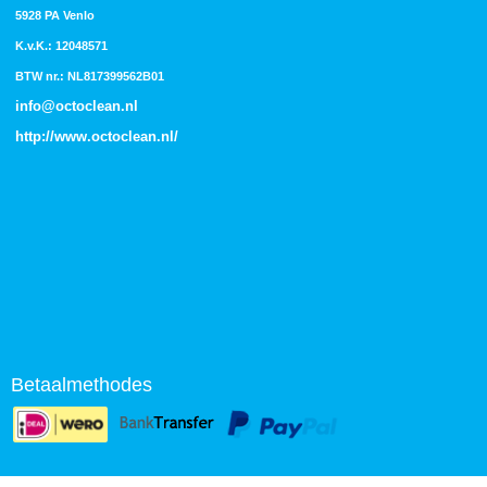
5928 PA Venlo
K.v.K.: 12048571
BTW nr.: NL817399562B01
info@octoclean.nl
http://
www.octoclean.nl
/
Betaalmethodes