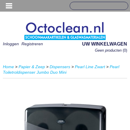
Inloggen
Registreren
UW WINKELWAGEN
Geen producten
(0)
Home
>
Papier & Zeep
>
Dispensers
>
Pearl Line Zwart
>
Pearl
Toiletroldispenser Jumbo Duo Mini