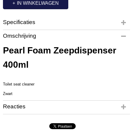
IN WINKELWAGEN
Specificaties
Productcode
Omschrijving
PL2285
Productcode leverancier
Pearl Foam Zeepdispenser
431651
400ml
Toilet seat cleaner
Zwart
Reacties