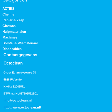
ACTIES
Chemie
Papier & Zeep
Glaswas
Hulpmaterialen
Machines
Borstel & Wismateriaal
Disposables
Contactgegevens
Octoclean
Groot Egtenrayseweg 70
5928 PA Venlo
K.v.K.: 12048571
BTW nr.: NL817399562B01
info@octoclean.nl
http://
www.octoclean.nl
/