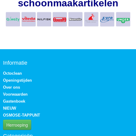
schoonmaakartikelen
Informatie
Octoclean
Openingstijden
Over ons
Voorwaarden
Gastenboek
NIEUW
OSMOSE-TAPPUNT
Herroeping
Categorieën