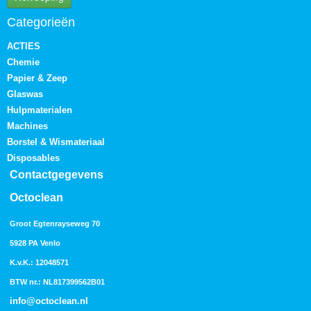
Categorieën
ACTIES
Chemie
Papier & Zeep
Glaswas
Hulpmaterialen
Machines
Borstel & Wismateriaal
Disposables
Contactgegevens
Octoclean
Groot Egtenrayseweg 70
5928 PA Venlo
K.v.K.: 12048571
BTW nr.: NL817399562B01
info@octoclean.nl