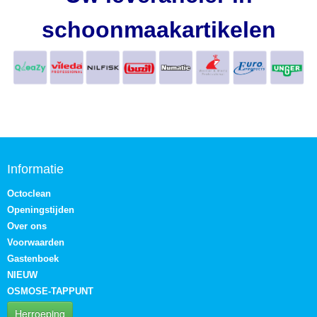
schoonmaakartikelen
Informatie
Octoclean
Openingstijden
Over ons
Voorwaarden
Gastenboek
NIEUW
OSMOSE-TAPPUNT
Herroeping