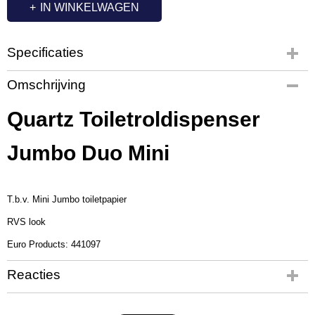
IN WINKELWAGEN
Specificaties
Productcode
Omschrijving
QL2504
Productcode leverancier
Quartz Toiletroldispenser
441097
Jumbo Duo Mini
T.b.v. Mini Jumbo toiletpapier
RVS look
Euro Products: 441097
Reacties