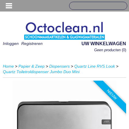
Inloggen
Registreren
UW WINKELWAGEN
Geen producten
(0)
Home
>
Papier & Zeep
>
Dispensers
>
Quartz Line RVS Look
>
Quartz Toiletroldispenser Jumbo Duo Mini
NIEUW