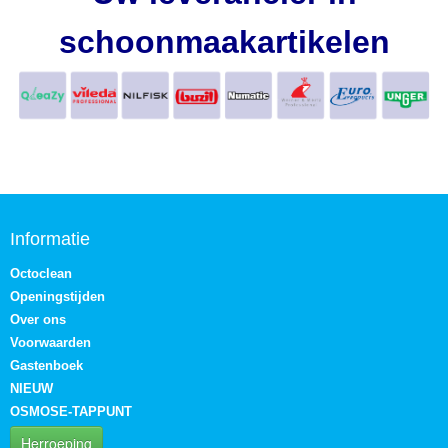
schoonmaakartikelen
Informatie
Octoclean
Openingstijden
Over ons
Voorwaarden
Gastenboek
NIEUW
OSMOSE-TAPPUNT
Herroeping