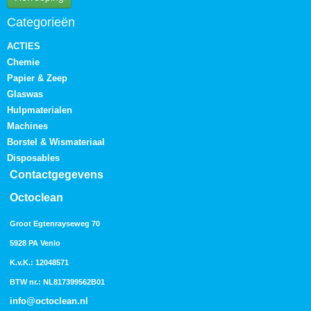
Categorieën
ACTIES
Chemie
Papier & Zeep
Glaswas
Hulpmaterialen
Machines
Borstel & Wismateriaal
Disposables
Contactgegevens
Octoclean
Groot Egtenrayseweg 70
5928 PA Venlo
K.v.K.: 12048571
BTW nr.: NL817399562B01
info@octoclean.nl