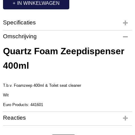
IN WINKELWAGEN
Specificaties
Productcode
Omschrijving
QL2515
Productcode leverancier
Quartz Foam Zeepdispenser
441601
400ml
T.b.v. Foamzeep 400ml & Toilet seat cleaner
Wit
Euro Products: 441601
Reacties