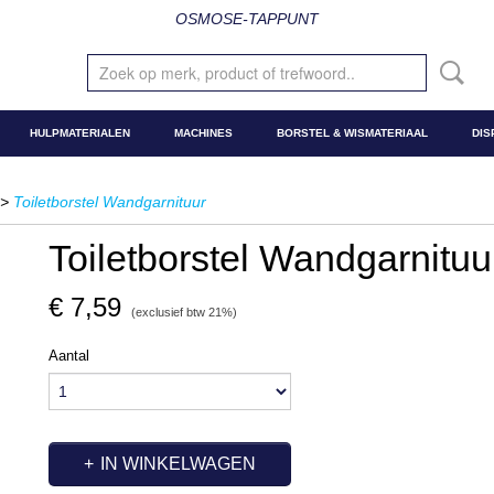
OSMOSE-TAPPUNT
HULPMATERIALEN
MACHINES
BORSTEL & WISMATERIAAL
DIS
>
Toiletborstel Wandgarnituur
Toiletborstel Wandgarnituu
€ 7,59
(exclusief btw 21%)
Aantal
IN WINKELWAGEN