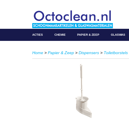
ACTIES
CHEMIE
PAPIER & ZEEP
GLASWAS
Home
>
Papier & Zeep
>
Dispensers
>
Toiletborstels