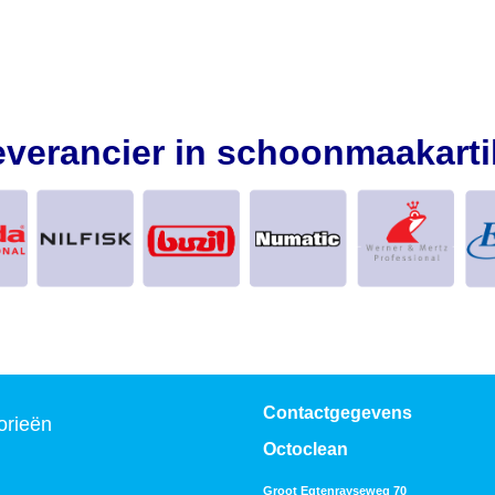
everancier in schoonmaakarti
Contactgegevens
orieën
Octoclean
Groot Egtenrayseweg 70