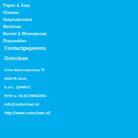
Papier & Zeep
Glaswas
Hulpmaterialen
Machines
Borstel & Wismateriaal
Disposables
Contactgegevens
Octoclean
Groot Egtenrayseweg 70
5928 PA Venlo
K.v.K.: 12048571
BTW nr.: NL817399562B01
info@octoclean.nl
http://
www.octoclean.nl
/