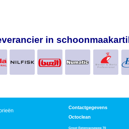
everancier in schoonmaakarti
Contactgegevens
orieën
Octoclean
Groot Egtenrayseweg 70