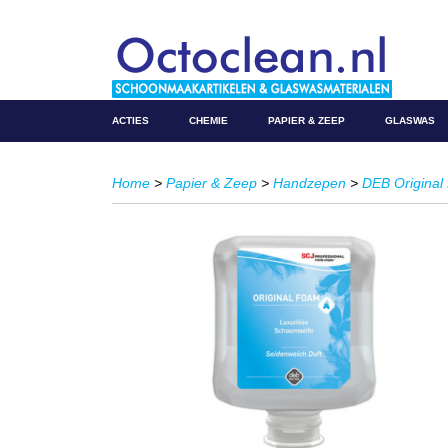
ACTIES
CHEMIE
PAPIER & ZEEP
GLASWAS
Home
>
Papier & Zeep
>
Handzepen
>
DEB Origina