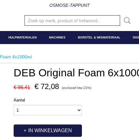
OSMOSE-TAPPUNT
HULPMATERIALEN
MACHINES
BORSTEL & WISMATERIAAL
DIS
l Foam 6x1000ml
DEB Original Foam 6x100
€ 72,08
€ 96,41
(exclusief btw 21%)
Aantal
IN WINKELWAGEN