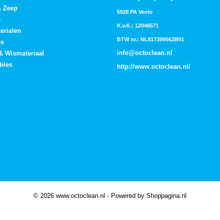
& Zeep
5928 PA Venlo
s
K.v.K.: 12048571
erialen
BTW nr.: NL817399562B01
es
info@octoclean.nl
 & Wismateriaal
bles
http://
www.octoclean.nl
/
© 2026 www.octoclean.nl - Powered by Shoppagina.nl