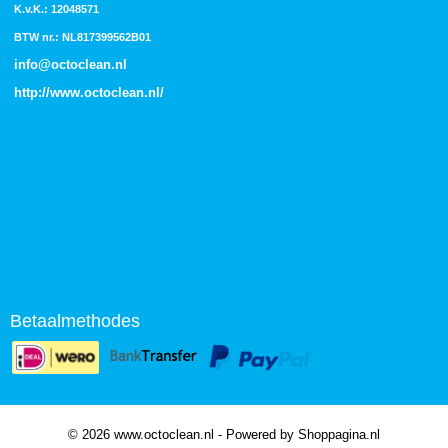
K.v.K.: 12048571
BTW nr.: NL817399562B01
info@octoclean.nl
http://
www.octoclean.nl
/
Betaalmethodes
© 2026 www.octoclean.nl - Powered by Shoppagina.nl