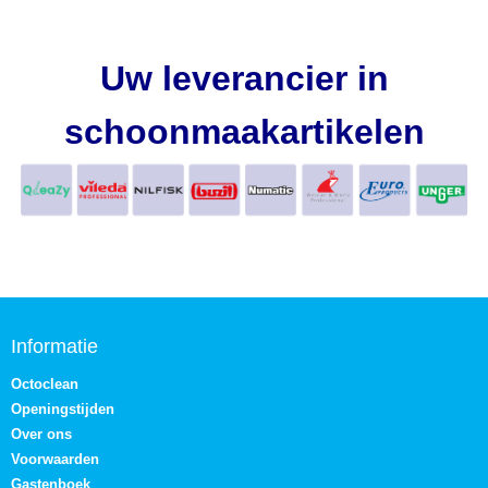
Uw leverancier in
schoonmaakartikelen
Informatie
Octoclean
Openingstijden
Over ons
Voorwaarden
Gastenboek