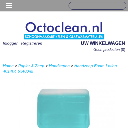
Inloggen
Registreren
UW WINKELWAGEN
Geen producten
(0)
Home
>
Papier & Zeep
>
Handzepen
>
Handzeep Foam Lotion
401404 6x400ml