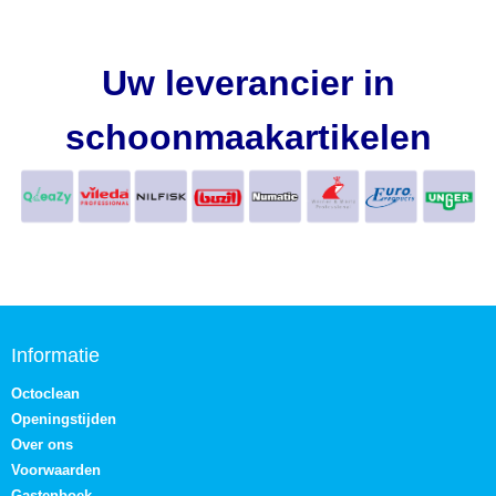
Uw leverancier in
schoonmaakartikelen
Informatie
Octoclean
Openingstijden
Over ons
Voorwaarden
Gastenboek