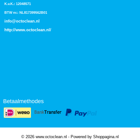
K.v.K.: 12048571
BTW nr.: NL817399562B01
info@octoclean.nl
http://
www.octoclean.nl
/
Betaalmethodes
© 2026 www.octoclean.nl - Powered by Shoppagina.nl