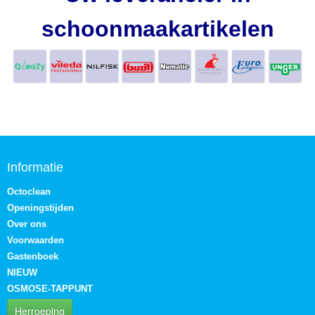
schoonmaakartikelen
Informatie
Octoclean
Openingstijden
Over ons
Voorwaarden
Gastenboek
NIEUW
OSMOSE-TAPPUNT
Herroeping