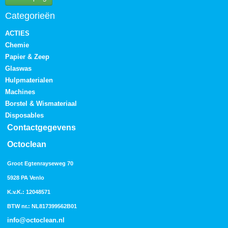
Categorieën
ACTIES
Chemie
Papier & Zeep
Glaswas
Hulpmaterialen
Machines
Borstel & Wismateriaal
Disposables
Contactgegevens
Octoclean
Groot Egtenrayseweg 70
5928 PA Venlo
K.v.K.: 12048571
BTW nr.: NL817399562B01
info@octoclean.nl