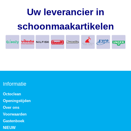
Uw leverancier in
schoonmaakartikelen
Informatie
Octoclean
Openingstijden
Over ons
Voorwaarden
Gastenboek
NIEUW