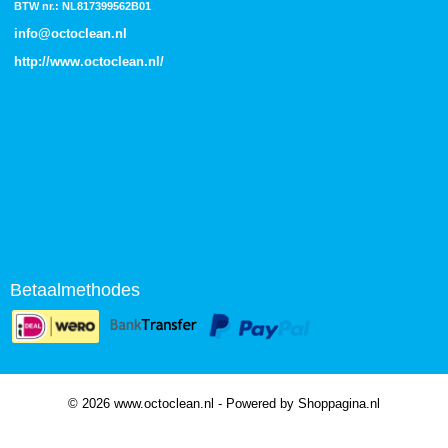
BTW nr.: NL817399562B01
info@octoclean.nl
http://
www.octoclean.nl
/
Betaalmethodes
© 2026 www.octoclean.nl - Powered by Shoppagina.nl