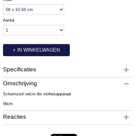
Aantal
IN WINKELWAGEN
Specificaties
Productcode
Omschrijving
EX1615
Schuimzool velcro tbv stofwisapparaat
Afmetingen (l,b,h)
56 x 10,50 x 0 cm
56cm
Reacties