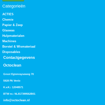
Categorieën
ACTIES
Chemie
Papier & Zeep
Glaswas
Hulpmaterialen
Machines
Borstel & Wismateriaal
Disposables
Contactgegevens
Octoclean
Groot Egtenrayseweg 70
5928 PA Venlo
K.v.K.: 12048571
BTW nr.: NL817399562B01
info@octoclean.nl