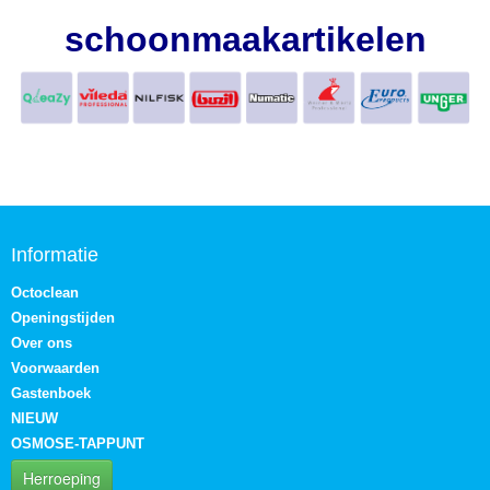
schoonmaakartikelen
Informatie
Octoclean
Openingstijden
Over ons
Voorwaarden
Gastenboek
NIEUW
OSMOSE-TAPPUNT
Herroeping