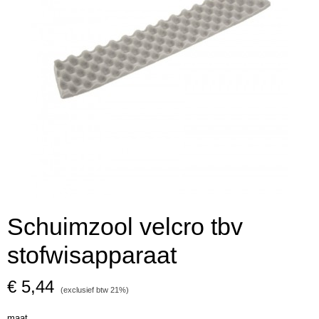
Schuimzool velcro tbv
stofwisapparaat
€ 5,44
(exclusief btw 21%)
maat