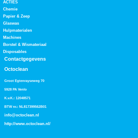
ACTIES
Chemie
Papier & Zeep
Glaswas
Hulpmaterialen
Machines
Borstel & Wismateriaal
Disposables
Contactgegevens
Octoclean
Groot Egtenrayseweg 70
5928 PA Venlo
K.v.K.: 12048571
BTW nr.: NL817399562B01
info@octoclean.nl
http://
www.octoclean.nl
/