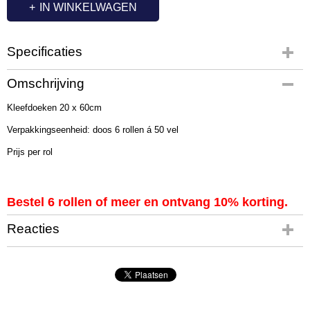
IN WINKELWAGEN
Specificaties
Productcode
Omschrijving
BE9001
Kleefdoeken 20 x 60cm
Afmetingen (l,b,h)
60 x 20 x 0 cm
Verpakkingseenheid: doos 6 rollen á 50 vel
Prijs per rol
Bestel 6 rollen of meer en ontvang 10% korting.
Reacties