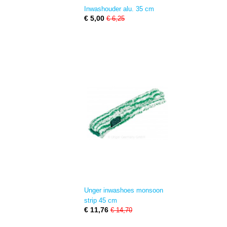
Inwashouder alu. 35 cm
€ 5,00
€ 6,25
Unger inwashoes monsoon
strip 45 cm
€ 11,76
€ 14,70