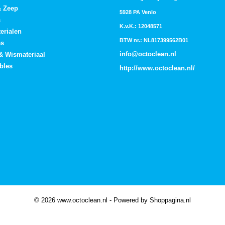
& Zeep
5928 PA Venlo
s
K.v.K.: 12048571
erialen
BTW nr.: NL817399562B01
es
info@octoclean.nl
 & Wismateriaal
bles
http://
www.octoclean.nl
/
© 2026 www.octoclean.nl - Powered by Shoppagina.nl