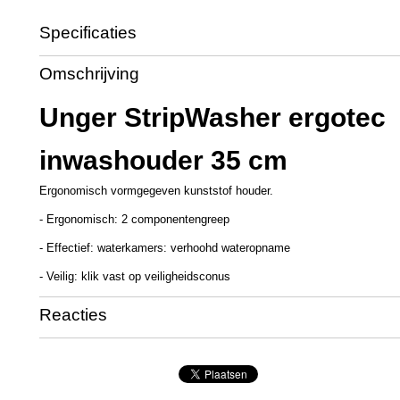
Specificaties
Productcode
UT3272
Omschrijving
Productcode leverancier
EH350
Unger StripWasher ergotec
inwashouder 35 cm
Ergonomisch vormgegeven kunststof houder.
- Ergonomisch: 2 componentengreep
- Effectief: waterkamers: verhoohd wateropname
- Veilig: klik vast op veiligheidsconus
Reacties