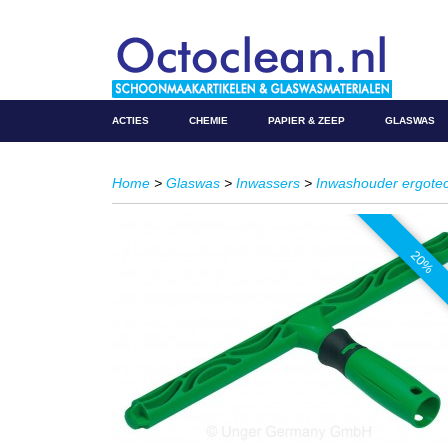
ACTIES
CHEMIE
PAPIER & ZEEP
GLASWAS
Home
>
Glaswas
>
Inwassers
>
Inwashouder ergote
20%