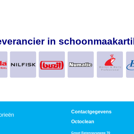
everancier in schoonmaakarti
Contactgegevens
orieën
Octoclean
Groot Egtenrayseweg 70