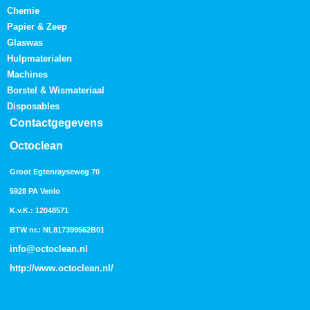
Chemie
Papier & Zeep
Glaswas
Hulpmaterialen
Machines
Borstel & Wismateriaal
Disposables
Contactgegevens
Octoclean
Groot Egtenrayseweg 70
5928 PA Venlo
K.v.K.: 12048571
BTW nr.: NL817399562B01
info@octoclean.nl
http://
www.octoclean.nl
/