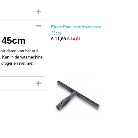
Ettore Porcupine inwashoes
35cm
s 45cm
€ 11,69
€ 14,61
rwijderen van het vuil,
ad. Kan in de wasmachine
 droger en niet met