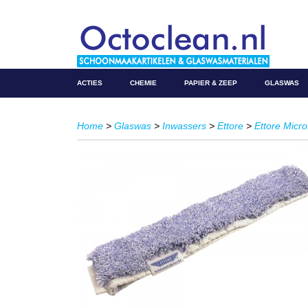
ACTIES
CHEMIE
PAPIER & ZEEP
GLASWAS
Home
>
Glaswas
>
Inwassers
>
Ettore
>
Ettore Micr