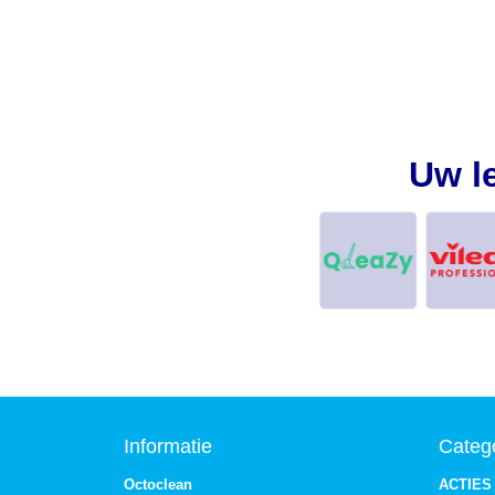
Uw l
Informatie
Categ
Octoclean
ACTIES