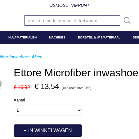
OSMOSE-TAPPUNT
HULPMATERIALEN
MACHINES
BORSTEL & WISMATERIAAL
DIS
ofiber inwashoes 45cm
Ettore Microfiber inwasho
€ 13,54
€ 16,92
(exclusief btw 21%)
Aantal
IN WINKELWAGEN