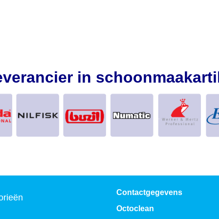
everancier in schoonmaakarti
Contactgegevens
orieën
Octoclean