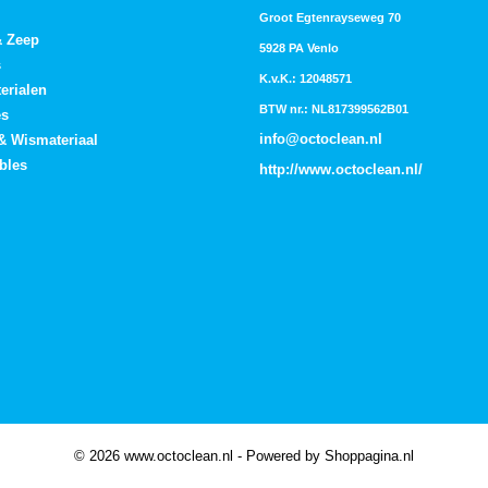
Groot Egtenrayseweg 70
& Zeep
5928 PA Venlo
s
K.v.K.: 12048571
erialen
BTW nr.: NL817399562B01
es
info@octoclean.nl
 & Wismateriaal
bles
http://
www.octoclean.nl
/
© 2026 www.octoclean.nl - Powered by Shoppagina.nl