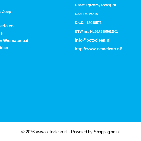
Groot Egtenrayseweg 70
& Zeep
5928 PA Venlo
s
K.v.K.: 12048571
erialen
BTW nr.: NL817399562B01
es
info@octoclean.nl
 & Wismateriaal
bles
http://
www.octoclean.nl
/
© 2026 www.octoclean.nl - Powered by Shoppagina.nl