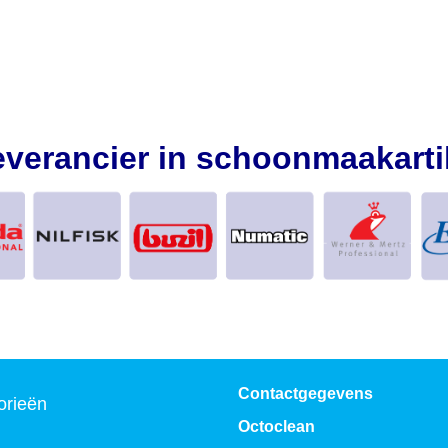
everancier in schoonmaakarti
Contactgegevens
orieën
Octoclean