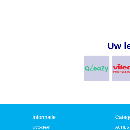
Uw l
Informatie
Categ
Octoclean
ACTIES