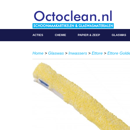
ACTIES
CHEMIE
PAPIER & ZEEP
GLASWAS
Home
>
Glaswas
>
Inwassers
>
Ettore
>
Ettore Gold