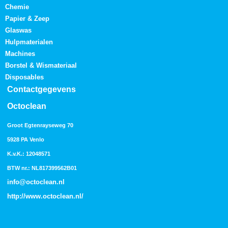
Chemie
Papier & Zeep
Glaswas
Hulpmaterialen
Machines
Borstel & Wismateriaal
Disposables
Contactgegevens
Octoclean
Groot Egtenrayseweg 70
5928 PA Venlo
K.v.K.: 12048571
BTW nr.: NL817399562B01
info@octoclean.nl
http://
www.octoclean.nl
/