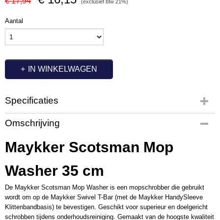
€ 17,94
(exclusief btw 21%)
Aantal
IN WINKELWAGEN
Specificaties
Productcode
Omschrijving
MA1018
Maykker Scotsman Mop
Washer 35 cm
De Maykker Scotsman Mop Washer is een mopschrobber die gebruikt
wordt om op de Maykker Swivel T-Bar (met de Maykker HandySleeve
Klittenbandbasis) te bevestigen. Geschikt voor superieur en doelgericht
schrobben tijdens onderhoudsreiniging. Gemaakt van de hoogste kwaliteit