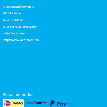
Groot Egtenrayseweg 70
5928 PA Venlo
K.v.K.: 12048571
BTW nr.: NL817399562B01
info@octoclean.nl
http://
www.octoclean.nl
/
Betaalmethodes