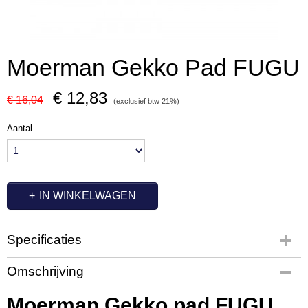
Moerman Gekko Pad FUGU
€ 12,83
€ 16,04
(exclusief btw 21%)
Aantal
IN WINKELWAGEN
Specificaties
Productcode
Omschrijving
MM1066
Productcode leverancier
Moerman Gekko pad FUGU