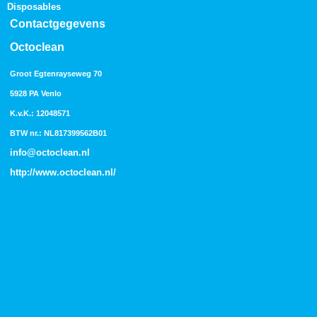
Disposables
Contactgegevens
Octoclean
Groot Egtenrayseweg 70
5928 PA Venlo
K.v.K.: 12048571
BTW nr.: NL817399562B01
info@octoclean.nl
http://
www.octoclean.nl
/