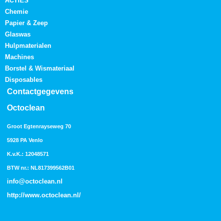
ACTIES
Chemie
Papier & Zeep
Glaswas
Hulpmaterialen
Machines
Borstel & Wismateriaal
Disposables
Contactgegevens
Octoclean
Groot Egtenrayseweg 70
5928 PA Venlo
K.v.K.: 12048571
BTW nr.: NL817399562B01
info@octoclean.nl
http://
www.octoclean.nl
/