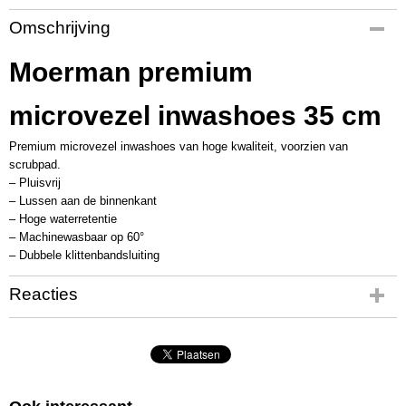
Productcode
Omschrijving
MM1012
Productcode leverancier
Moerman premium
17761
microvezel inwashoes 35 cm
Premium microvezel inwashoes van hoge kwaliteit, voorzien van
scrubpad.
– Pluisvrij
– Lussen aan de binnenkant
– Hoge waterretentie
– Machinewasbaar op 60°
– Dubbele klittenbandsluiting
Reacties