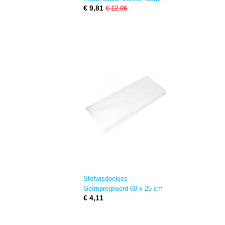
€ 9,81
€ 12,06
Stofwisdoekjes
Geïmpregneerd 60 x 25 cm
€ 4,11