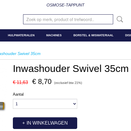
OSMOSE-TAPPUNT
HULPMATERIALEN
MACHINES
BORSTEL & WISMATERIAAL
DIS
ashouder Swivel 35cm
Inwashouder Swivel 35cm
€ 8,70
€ 11,63
(exclusief btw 21%)
Aantal
IN WINKELWAGEN