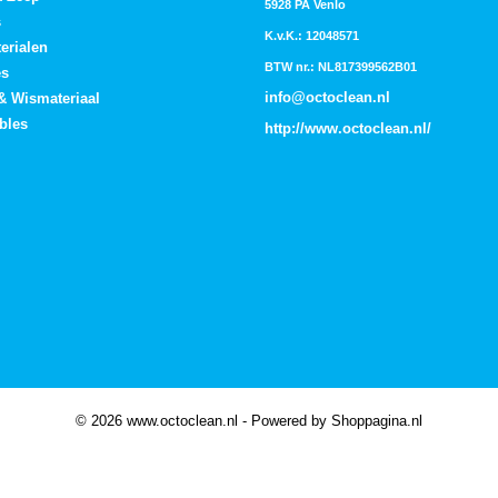
5928 PA Venlo
s
K.v.K.: 12048571
erialen
BTW nr.: NL817399562B01
es
info@octoclean.nl
 & Wismateriaal
bles
http://
www.octoclean.nl
/
© 2026 www.octoclean.nl - Powered by Shoppagina.nl