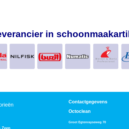
everancier in schoonmaakarti
Contactgegevens
orieën
Octoclean
Groot Egtenrayseweg 70
& Zeep