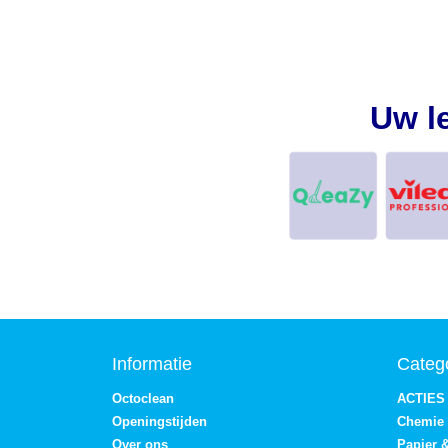
Uw l
Informatie
Categ
Octoclean
ACTIES
Openingstijden
Chemie
Over ons
Papier 