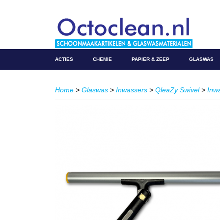
ACTIES
CHEMIE
PAPIER & ZEEP
GLASWAS
Home
>
Glaswas
>
Inwassers
>
QleaZy Swivel
>
Inw