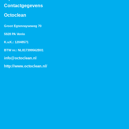
Contactgegevens
Octoclean
Groot Egtenrayseweg 70
5928 PA Venlo
K.v.K.: 12048571
BTW nr.: NL817399562B01
info@octoclean.nl
http://
www.octoclean.nl
/