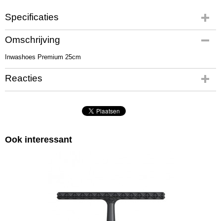
Specificaties
Productcode
Omschrijving
QL1045
Inwashoes Premium 25cm
Reacties
Ook interessant