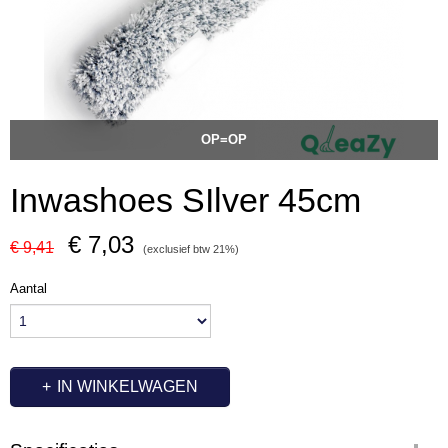
OP=OP
Inwashoes SIlver 45cm
€ 7,03
€ 9,41
(exclusief btw 21%)
Aantal
IN WINKELWAGEN