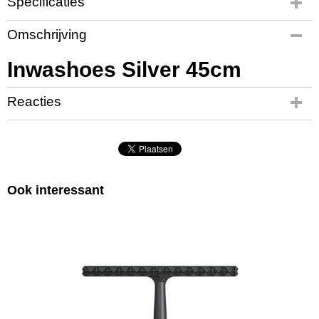
Specificaties
Productcode
Omschrijving
OC7272
Inwashoes Silver 45cm
Reacties
Ook interessant