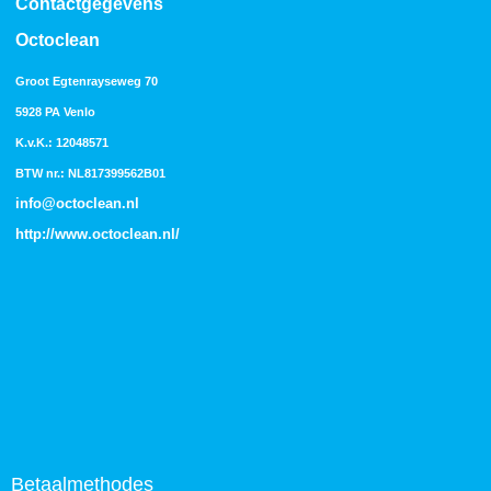
Contactgegevens
Octoclean
Groot Egtenrayseweg 70
5928 PA Venlo
K.v.K.: 12048571
BTW nr.: NL817399562B01
info@octoclean.nl
http://
www.octoclean.nl
/
Betaalmethodes