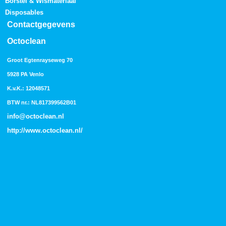
Borstel & Wismateriaal
Disposables
Contactgegevens
Octoclean
Groot Egtenrayseweg 70
5928 PA Venlo
K.v.K.: 12048571
BTW nr.: NL817399562B01
info@octoclean.nl
http://
www.octoclean.nl
/