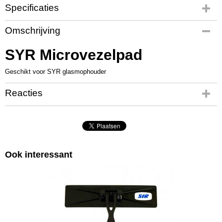
Specificaties
Productcode
Omschrijving
OC7285
SYR Microvezelpad
Geschikt voor SYR glasmophouder
Reacties
Ook interessant