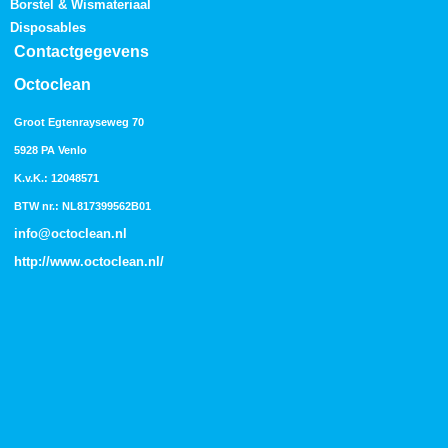
Borstel & Wismateriaal
Disposables
Contactgegevens
Octoclean
Groot Egtenrayseweg 70
5928 PA Venlo
K.v.K.: 12048571
BTW nr.: NL817399562B01
info@octoclean.nl
http://
www.octoclean.nl
/