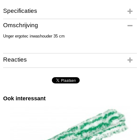
Specificaties
Productcode
Omschrijving
UT3271
Unger ergotec inwashouder 35 cm
Reacties
Ook interessant