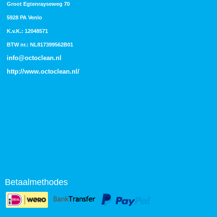
Groot Egtenrayseweg 70
5928 PA Venlo
K.v.K.: 12048571
BTW nr.: NL817399562B01
info@octoclean.nl
http://
www.octoclean.nl
/
Betaalmethodes