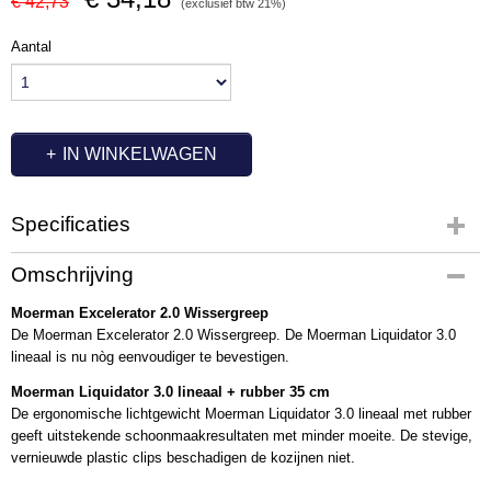
€ 42,73
(exclusief btw 21%)
Aantal
IN WINKELWAGEN
Specificaties
Productcode
Omschrijving
MM1024
Moerman Excelerator 2.0 Wissergreep
Productcode leverancier
De Moerman Excelerator 2.0 Wissergreep. De Moerman Liquidator 3.0
250318
lineaal is nu nòg eenvoudiger te bevestigen.
Moerman Liquidator 3.0 lineaal + rubber 35 cm
De ergonomische lichtgewicht Moerman Liquidator 3.0 lineaal met rubber
geeft uitstekende schoonmaakresultaten met minder moeite. De stevige,
vernieuwde plastic clips beschadigen de kozijnen niet.