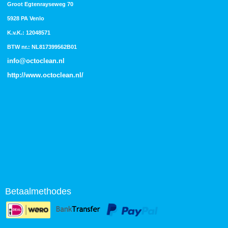
Groot Egtenrayseweg 70
5928 PA Venlo
K.v.K.: 12048571
BTW nr.: NL817399562B01
info@octoclean.nl
http://
www.octoclean.nl
/
Betaalmethodes