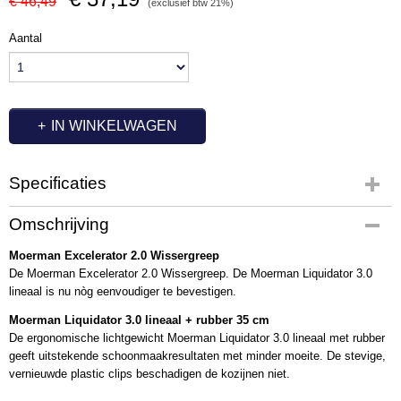
€ 46,49
(exclusief btw 21%)
Aantal
IN WINKELWAGEN
Specificaties
Productcode
Omschrijving
MM1025
Moerman Excelerator 2.0 Wissergreep
Productcode leverancier
De Moerman Excelerator 2.0 Wissergreep. De Moerman Liquidator 3.0
250328
lineaal is nu nòg eenvoudiger te bevestigen.
Moerman Liquidator 3.0 lineaal + rubber 35 cm
De ergonomische lichtgewicht Moerman Liquidator 3.0 lineaal met rubber
geeft uitstekende schoonmaakresultaten met minder moeite. De stevige,
vernieuwde plastic clips beschadigen de kozijnen niet.