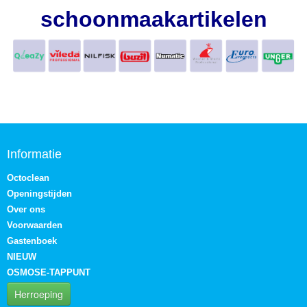
schoonmaakartikelen
Informatie
Octoclean
Openingstijden
Over ons
Voorwaarden
Gastenboek
NIEUW
OSMOSE-TAPPUNT
Herroeping