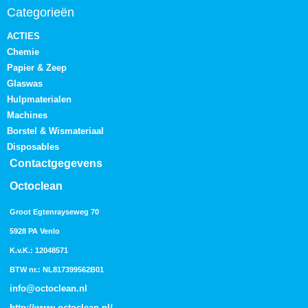
Categorieën
ACTIES
Chemie
Papier & Zeep
Glaswas
Hulpmaterialen
Machines
Borstel & Wismateriaal
Disposables
Contactgegevens
Octoclean
Groot Egtenrayseweg 70
5928 PA Venlo
K.v.K.: 12048571
BTW nr.: NL817399562B01
info@octoclean.nl
http://
www.octoclean.nl
/