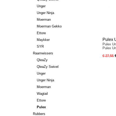
Unger
Unger Ninja
Moerman
Moerman Gekko
Ettore
Pulex 
Maykker
Pulex Un
SYR
Pulex Un
Raamwissers
€ 27,55
QleaZy
QleaZy Swivel
Unger
Unger Ninja
Moerman
Wagtail
Ettore
Pulex
Rubbers