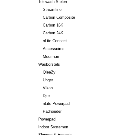
Telewash Stelen
Streamline
Carbon Composite
Carbon 16K
Carbon 24K
nLite Connect
Accessoires
Moerman
Wasborstels
QleaZy
Unger
Vikan
Djex
nLite Powerpad
Padhouder
Powerpad
Indoor Systemen
Slangen & Haspels