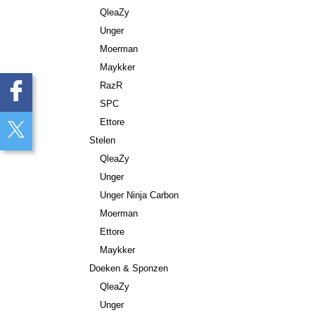
QleaZy
Unger
Moerman
Maykker
RazR
SPC
Ettore
Stelen
QleaZy
Unger
Unger Ninja Carbon
Moerman
Ettore
Maykker
Doeken & Sponzen
QleaZy
Unger