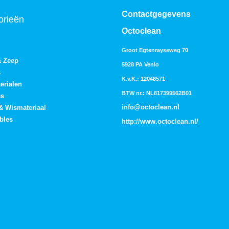
Contactgegevens
orieën
Octoclean
Groot Egtenrayseweg 70
& Zeep
5928 PA Venlo
s
K.v.K.: 12048571
erialen
BTW nr.: NL817399562B01
es
info@octoclean.nl
 & Wismateriaal
bles
http://
www.octoclean.nl
/