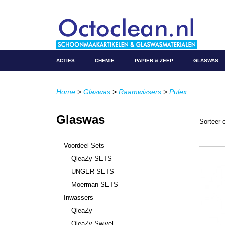
ACTIES
CHEMIE
PAPIER & ZEEP
GLASWAS
Home
>
Glaswas
>
Raamwissers
>
Pulex
Glaswas
Sorteer
Voordeel Sets
QleaZy SETS
UNGER SETS
Moerman SETS
Inwassers
QleaZy
QleaZy Swivel