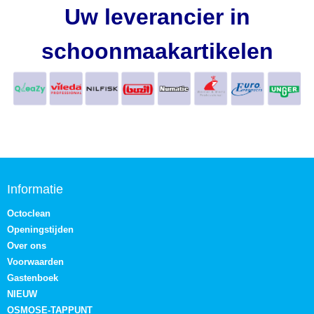
Uw leverancier in
schoonmaakartikelen
Informatie
Octoclean
Openingstijden
Over ons
Voorwaarden
Gastenboek
NIEUW
OSMOSE-TAPPUNT