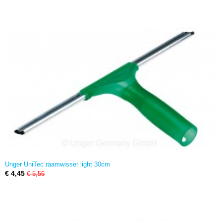
Unger UniTec raamwisser light 30cm
€ 4,45
€ 5,56