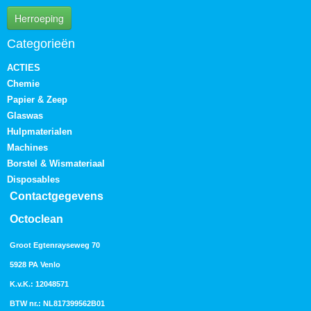
Herroeping
Categorieën
ACTIES
Chemie
Papier & Zeep
Glaswas
Hulpmaterialen
Machines
Borstel & Wismateriaal
Disposables
Contactgegevens
Octoclean
Groot Egtenrayseweg 70
5928 PA Venlo
K.v.K.: 12048571
BTW nr.: NL817399562B01