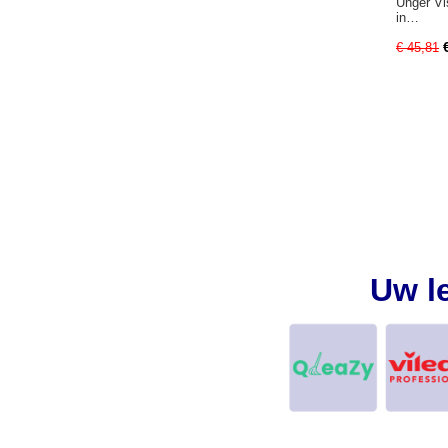
Unger Vi
in…
€ 45,81
Uw l