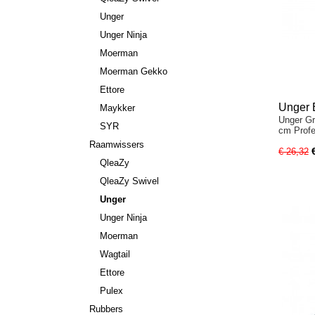
Unger
Unger Ninja
Moerman
Moerman Gekko
Ettore
Unger 
Maykker
Unger Gr
Raamw
SYR
cm Prof
Raamwissers
€ 26,32
QleaZy
QleaZy Swivel
Unger
Unger Ninja
Moerman
Wagtail
Ettore
Pulex
Rubbers