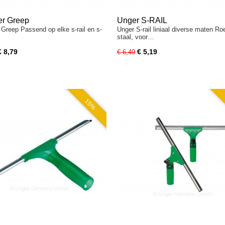
er Greep
Unger S-RAIL
 Greep Passend op elke s-rail en s-
Unger S-rail liniaal diverse maten Roe
staal, voor…
€ 8,79
€ 5,19
€ 6,49
15%