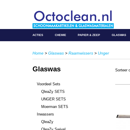
ACTIES
CHEMIE
PAPIER & ZEEP
GLASWAS
Home
>
Glaswas
>
Raamwissers
>
Unger
Glaswas
Sorteer
Voordeel Sets
QleaZy SETS
UNGER SETS
Moerman SETS
Inwassers
QleaZy
QleaZy Swivel