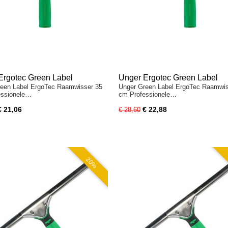
Ergotec Green Label
Unger Ergotec Green Label
een Label ErgoTec Raamwisser 35
Unger Green Label ErgoTec Raamwis
isser 35cm
Raamwisser 45cm
essionele…
cm Professionele…
€ 21,06
€ 22,88
€ 28,60
20%