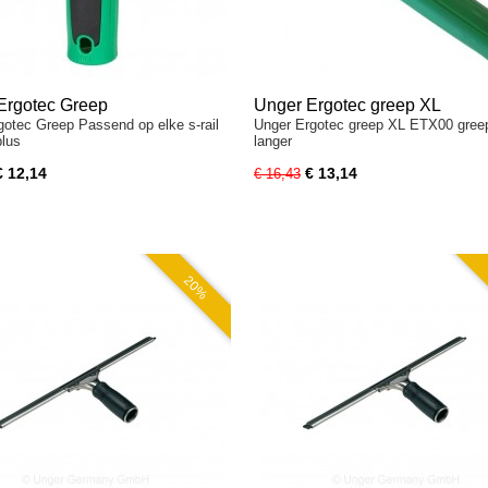
Ergotec Greep
Unger Ergotec greep XL
gotec Greep Passend op elke s-rail
Unger Ergotec greep XL ETX00 gree
plus
langer
€ 12,14
€ 13,14
€ 16,43
20%