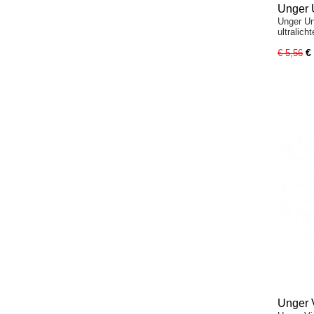
Unger 
Unger Un
ultralich
€
€ 5,56
Unger 