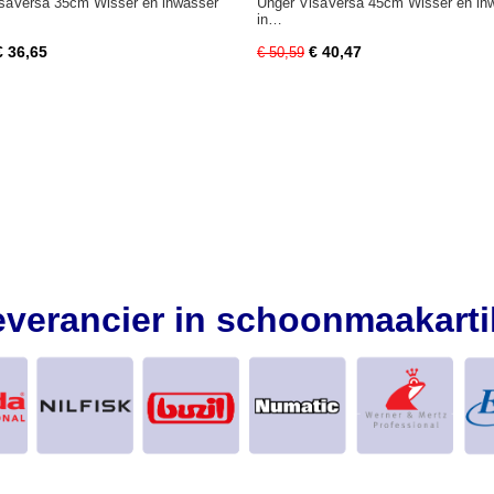
saVersa 35cm Wisser en inwasser
Unger VisaVersa 45cm Wisser en in
in…
€ 36,65
€ 40,47
€ 50,59
everancier in schoonmaakarti