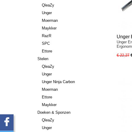
QleaZy
Unger
Moerman
Maykker
RazR
Unger 
Unger Er
SPC
Ergonom
Ettore
€ 22,27
Stelen
QleaZy
Unger
Unger Ninja Carbon
Moerman
Ettore
Maykker
Doeken & Sponzen
QleaZy
Unger