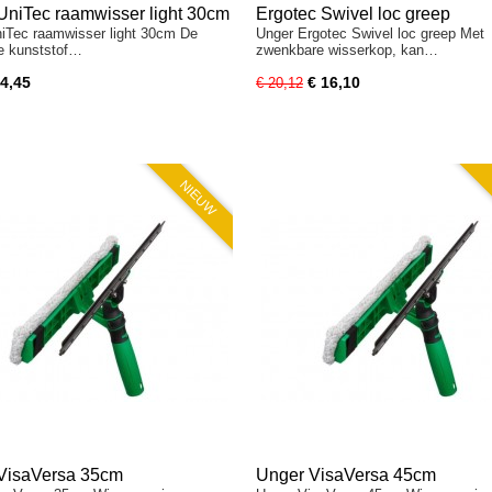
UniTec raamwisser light 30cm
Ergotec Swivel loc greep
iTec raamwisser light 30cm De
Unger Ergotec Swivel loc greep Met
te kunststof…
zwenkbare wisserkop, kan…
 4,45
€ 16,10
€ 20,12
NIEUW
VisaVersa 35cm
Unger VisaVersa 45cm