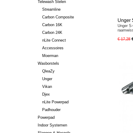
Telewash Stelen
Streamline
Carbon Composite
Unger 
Carbon 16K
Unger S-
raamwis
Carbon 24K
€ 17,28
nLite Connect
Accessoires
Moerman
Wasborstels
QleaZy
Unger
Vikan
Djex
nLite Powerpad
Padhouder
Powerpad
Indoor Systemen
Slangen & Haspels