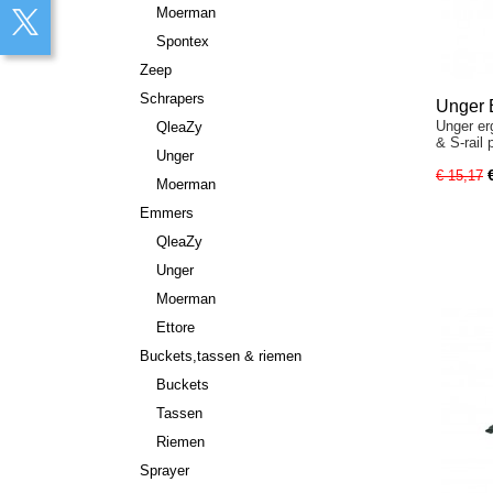
Moerman
Spontex
Zeep
Schrapers
Unger 
Unger er
QleaZy
& S-rail 
Unger
€ 15,17
Moerman
Emmers
QleaZy
Unger
Moerman
Ettore
Buckets,tassen & riemen
Buckets
Tassen
Riemen
Sprayer