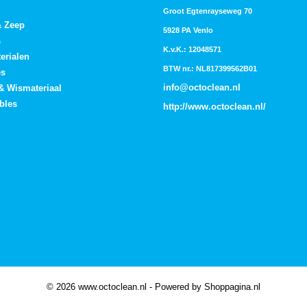
Groot Egtenrayseweg 70
& Zeep
5928 PA Venlo
s
K.v.K.: 12048571
erialen
BTW nr.: NL817399562B01
es
info@octoclean.nl
 & Wismateriaal
bles
http://
www.octoclean.nl
/
© 2026 www.octoclean.nl - Powered by Shoppagina.nl