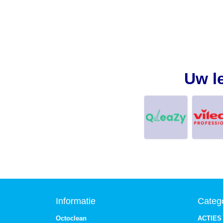
Uw l
Informatie
Categ
Octoclean
ACTIES