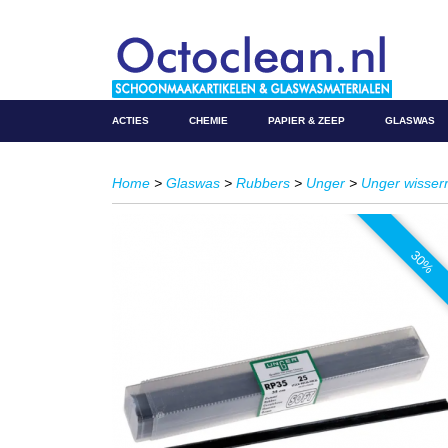
ACTIES
CHEMIE
PAPIER & ZEEP
GLASWAS
Home
>
Glaswas
>
Rubbers
>
Unger
>
Unger wisser
30%