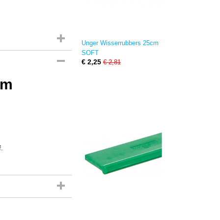
Unger Wisserrubbers 25cm
SOFT
€ 2,25
€ 2,81
cm
f.