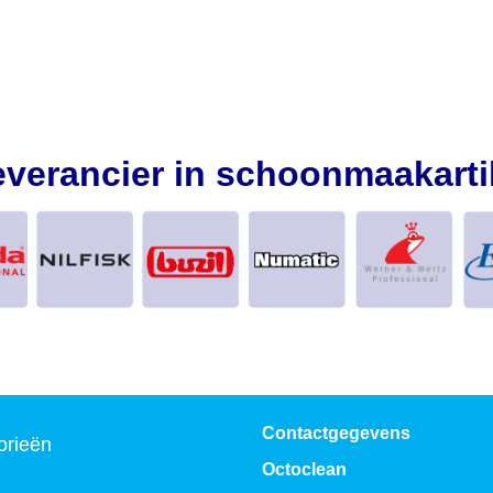
everancier in schoonmaakarti
Contactgegevens
orieën
Octoclean