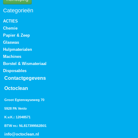
Categorieën
ACTIES
Chemie
Papier & Zeep
Glaswas
Hulpmaterialen
Machines
Borstel & Wismateriaal
Disposables
Contactgegevens
Octoclean
Groot Egtenrayseweg 70
5928 PA Venlo
K.v.K.: 12048571
BTW nr.: NL817399562B01
info@octoclean.nl