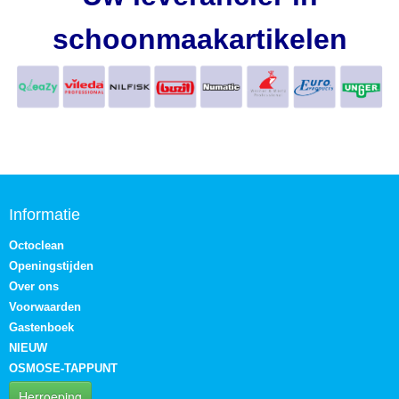
schoonmaakartikelen
Informatie
Octoclean
Openingstijden
Over ons
Voorwaarden
Gastenboek
NIEUW
OSMOSE-TAPPUNT
Herroeping