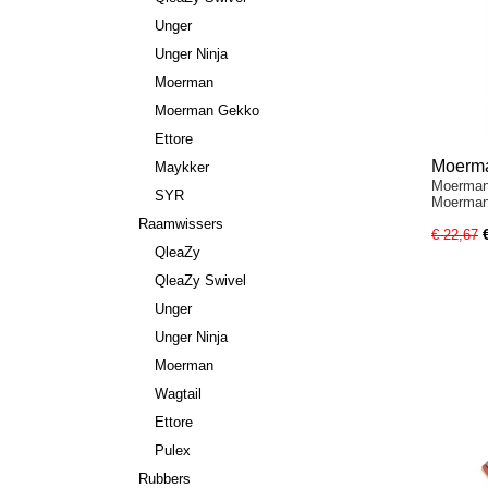
Unger
Unger Ninja
Moerman
Moerman Gekko
Ettore
Moerma
Maykker
Moerman
cm – P
SYR
Moerman
Raamwissers
€ 22,67
QleaZy
QleaZy Swivel
Unger
Unger Ninja
Moerman
Wagtail
Ettore
Pulex
Rubbers