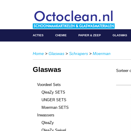
ACTIES
CHEMIE
PAPIER & ZEEP
GLASWAS
Home
>
Glaswas
>
Schrapers
>
Moerman
Glaswas
Sorteer
Voordeel Sets
QleaZy SETS
UNGER SETS
Moerman SETS
Inwassers
QleaZy
QleaZy Swivel