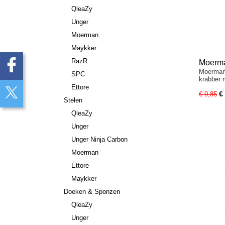
QleaZy
Unger
Moerman
Maykker
RazR
Moerma
Moerman
SPC
krabber 
Ettore
€
€ 9,85
Stelen
QleaZy
Unger
Unger Ninja Carbon
Moerman
Ettore
Maykker
Doeken & Sponzen
QleaZy
Unger