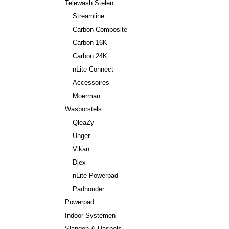
Telewash Stelen
Streamline
Carbon Composite
Carbon 16K
Carbon 24K
nLite Connect
Accessoires
Moerman
Wasborstels
QleaZy
Unger
Vikan
Djex
nLite Powerpad
Padhouder
Powerpad
Indoor Systemen
Slangen & Haspels