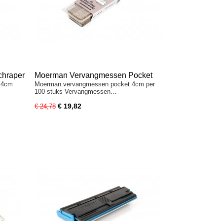
chraper
Moerman Vervangmessen Pocket
r 4cm
Moerman vervangmessen pocket 4cm per
4cm 100 stuks
100 stuks Vervangmessen…
€ 19,82
€ 24,78