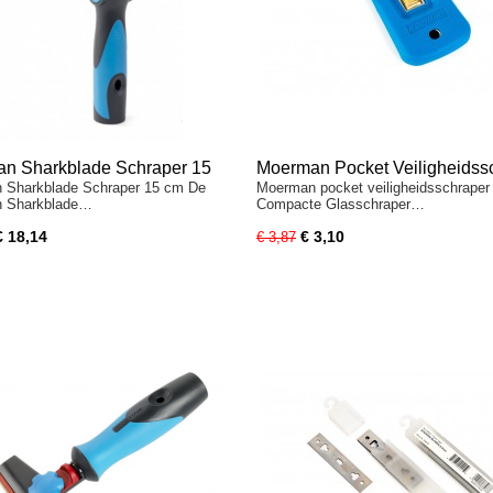
n Sharkblade Schraper 15
Moerman Pocket Veiligheidss
 Sharkblade Schraper 15 cm De
Moerman pocket veiligheidsschrape
rofessionele Glasschraper
4cm
 Sharkblade…
Compacte Glasschraper…
€ 18,14
€ 3,10
€ 3,87