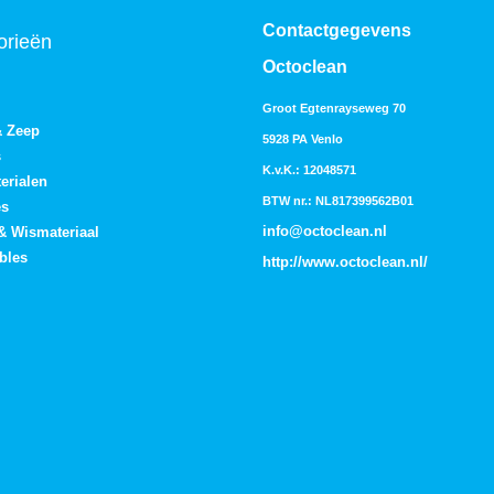
Contactgegevens
orieën
Octoclean
Groot Egtenrayseweg 70
& Zeep
5928 PA Venlo
s
K.v.K.: 12048571
erialen
BTW nr.: NL817399562B01
es
info@octoclean.nl
 & Wismateriaal
bles
http://
www.octoclean.nl
/