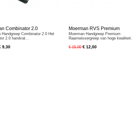
n Combinator 2.0
Moerman RVS Premium
 Handgreep Combinator 2.0 Het
Moerman Handgreep Premium
greep
Wissergreep
tor 2.0 handvat…
Raamwissergreep van hoge kwalitei
€ 9,30
€ 12,00
€ 15,00