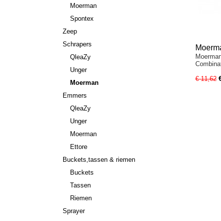
Moerman
Spontex
Zeep
Schrapers
Moerma
Moerman
QleaZy
Wisser
Combina
Unger
€ 11,62
Moerman
Emmers
QleaZy
Unger
Moerman
Ettore
Buckets,tassen & riemen
Buckets
Tassen
Riemen
Sprayer