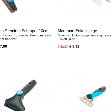
n Premium Schraper 10cm
Moerman Enkelzijdige
 Premium Schraper. Premium raam
Moerman Enkelzijdige vervangmess
Vervangmessen 10
met handvat,…
Enkelzijdige…
 7,88
€ 8,91
€ 11,14