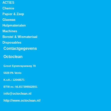
ACTIES
Chemie
Papier & Zeep
Glaswas
Hulpmaterialen
Machines
Borstel & Wismateriaal
Disposables
Contactgegevens
Octoclean
Groot Egtenrayseweg 70
5928 PA Venlo
K.v.K.: 12048571
BTW nr.: NL817399562B01
info@octoclean.nl
http://
www.octoclean.nl
/