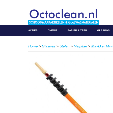
ACTIES
CHEMIE
PAPIER & ZEEP
GLASWAS
Home
>
Glaswas
>
Stelen
>
Maykker
>
Maykker Mini