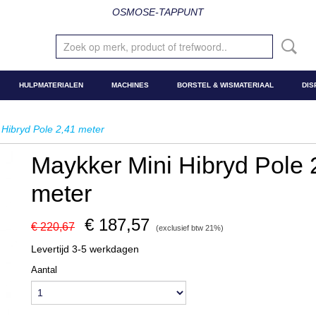
OSMOSE-TAPPUNT
HULPMATERIALEN
MACHINES
BORSTEL & WISMATERIAAL
DIS
 Hibryd Pole 2,41 meter
Maykker Mini Hibryd Pole 
meter
€ 187,57
€ 220,67
(exclusief btw 21%)
Levertijd 3-5 werkdagen
Aantal