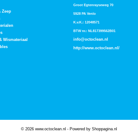
Groot Egtenrayseweg 70
& Zeep
5928 PA Venlo
s
K.v.K.: 12048571
erialen
BTW nr.: NL817399562B01
es
info@octoclean.nl
 & Wismateriaal
bles
http://
www.octoclean.nl
/
© 2026 www.octoclean.nl - Powered by Shoppagina.nl