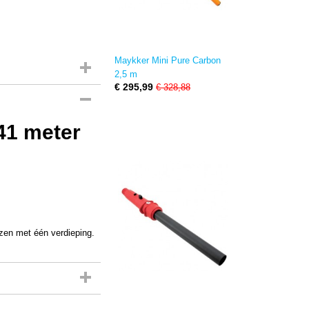
Maykker Mini Pure Carbon
2,5 m
€ 295,99
€ 328,88
41 meter
izen met één verdieping.