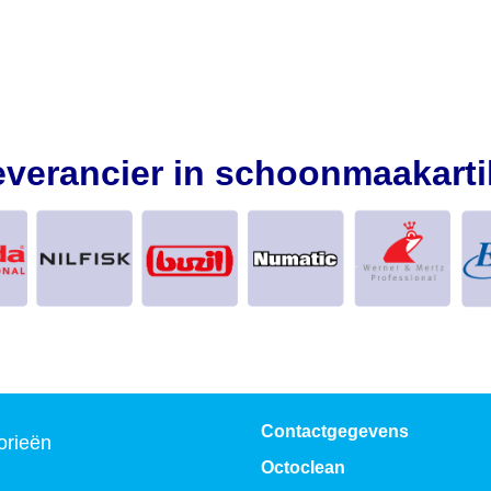
everancier in schoonmaakarti
Contactgegevens
orieën
Octoclean