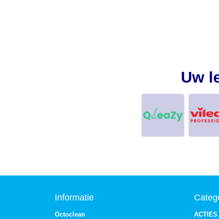
Uw l
Informatie
Categ
Octoclean
ACTIES