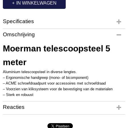
IN WINKELWAGEN
Specificaties
Productcode
Omschrijving
MM1075
Productcode leverancier
Moerman telescoopsteel 5
M17825
meter
Aluminium telescoopsteel in diverse lengtes.
– Ergonomische handgreep (mono- of bicomponent)
– ACME schroefdraadpunt voor accessoires met schroefdraad
– Voorzien van kliksysteem voor de bevestiging van de materialen
– Sterk en robuust
Reacties