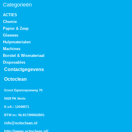
Categorieën
ACTIES
Chemie
Papier & Zeep
Glaswas
Hulpmaterialen
Machines
Borstel & Wismateriaal
Disposables
Contactgegevens
Octoclean
Groot Egtenrayseweg 70
5928 PA Venlo
K.v.K.: 12048571
BTW nr.: NL817399562B01
info@octoclean.nl
http://
www.octoclean.nl
/