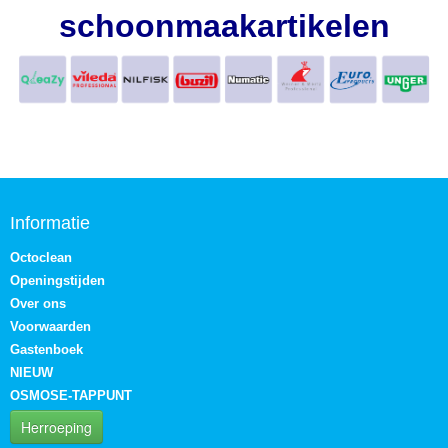
schoonmaakartikelen
Informatie
Octoclean
Openingstijden
Over ons
Voorwaarden
Gastenboek
NIEUW
OSMOSE-TAPPUNT
Herroeping