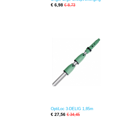
€ 6,98
€ 8,73
OptiLoc 3-DELIG 1,85m
€ 27,56
€ 34,45