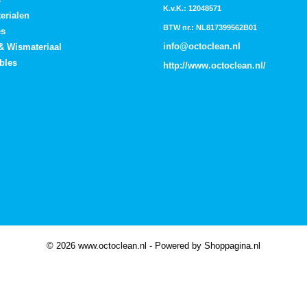
K.v.K.: 12048571
erialen
BTW nr.: NL817399562B01
es
info@octoclean.nl
 & Wismateriaal
bles
http://
www.octoclean.nl
/
© 2026 www.octoclean.nl - Powered by Shoppagina.nl