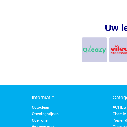
Uw l
Informatie
Categ
Octoclean
ACTIES
Openingstijden
Chemie
Over ons
Papier 
Voorwaarden
Glaswa