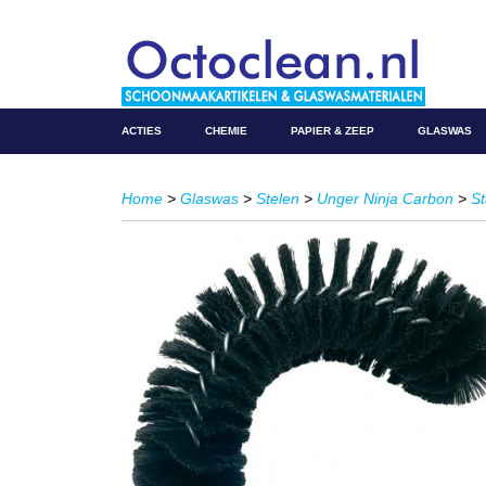
ACTIES
CHEMIE
PAPIER & ZEEP
GLASWAS
Home
>
Glaswas
>
Stelen
>
Unger Ninja Carbon
>
S