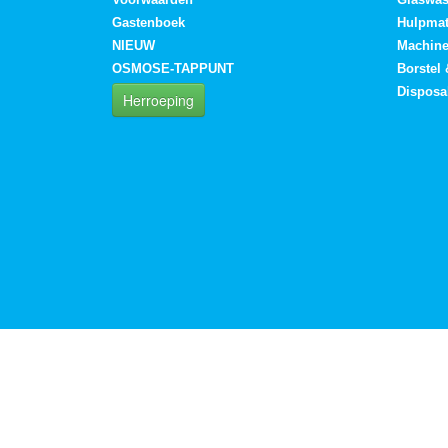
Gastenboek
Hulpmat
NIEUW
Machin
OSMOSE-TAPPUNT
Borstel
Disposa
Herroeping