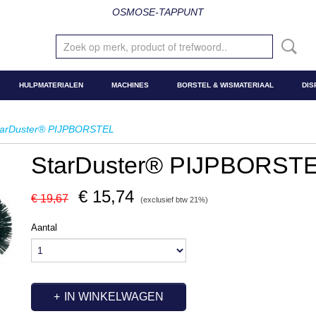
OSMOSE-TAPPUNT
HULPMATERIALEN
MACHINES
BORSTEL & WISMATERIAAL
DIS
tarDuster® PIJPBORSTEL
StarDuster® PIJPBORST
€ 15,74
€ 19,67
(exclusief btw 21%)
Aantal
IN WINKELWAGEN