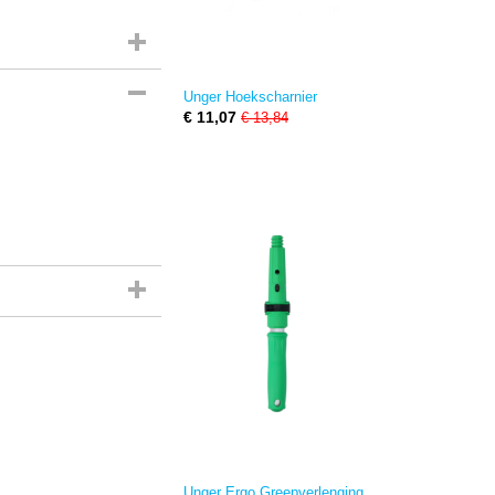
Unger Hoekscharnier
€ 11,07
€ 13,84
Unger Ergo Greepverlenging