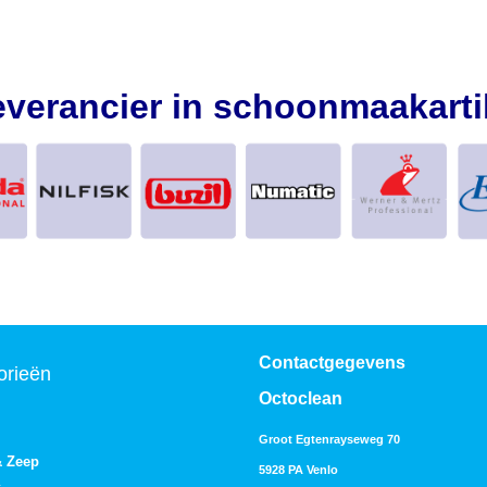
everancier in schoonmaakarti
Contactgegevens
orieën
Octoclean
Groot Egtenrayseweg 70
& Zeep
5928 PA Venlo
s