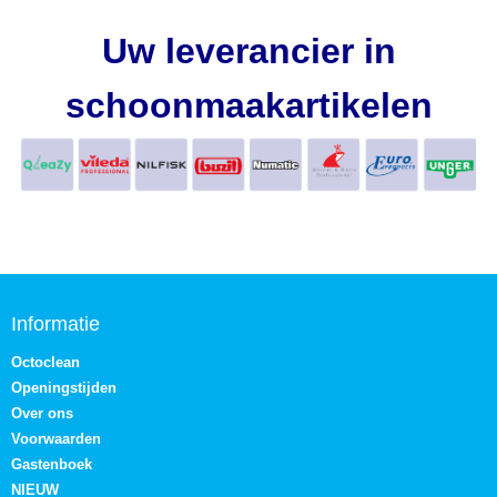
Uw leverancier in
schoonmaakartikelen
Informatie
Octoclean
Openingstijden
Over ons
Voorwaarden
Gastenboek
NIEUW