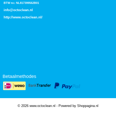
BTW nr.: NL817399562B01
info@octoclean.nl
http://
www.octoclean.nl
/
Betaalmethodes
© 2026 www.octoclean.nl - Powered by Shoppagina.nl