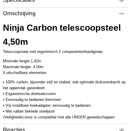
Productcode
Omschrijving
UT3215
Productcode leverancier
Ninja Carbon telescoopsteel
NCP45
4,50m
Telescoopsteel met ergonimisch 2 componentenhandgreep.
Minimale lengte:1,42m
Maximale lengte: 4,50m
4 uitschuifbare elementen
• 100% carbon: bijzonder stijf en stabiel, wat optimale drukoverdracht op
het oppervlak garandeert.
• Ergonomische driehoeksvorm
• Eenvoudig te bedienen klemmen
• Vrij instelbare hoekadapter, eenvoudig te bedienen.
• Met rubber beklede steelpunt
•Veiligheidsconus is compatibel met alle UNGER gereedschappen
Reacties